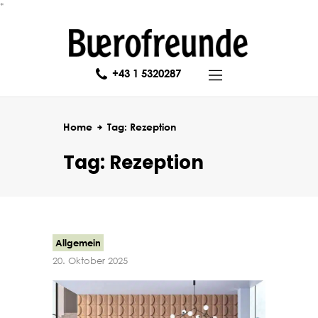
*
Über uns
Marken
Aktuelles
+43 1 5320287
Referenzen
Jobs
Home
Tag: Rezeption
Kontakt
Tag: Rezeption
Allgemein
20. Oktober 2025