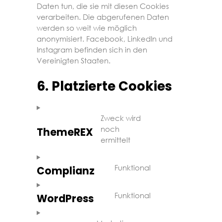
Daten tun, die sie mit diesen Cookies
verarbeiten. Die abgerufenen Daten
werden so weit wie möglich
anonymisiert. Facebook, LinkedIn und
Instagram befinden sich in den
Vereinigten Staaten.
6. Platzierte Cookies
Zweck wird
noch
ThemeREX
Consent
ermittelt
to
service
themerex
Funktional
Complianz
Consent
to
service
Funktional
WordPress
Consent
complianz
to