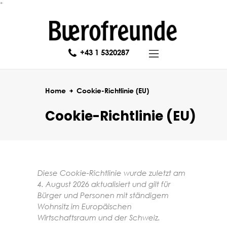
*
Über uns
Marken
Aktuelles
+43 1 5320287
Referenzen
Jobs
Home
Cookie-Richtlinie (EU)
Kontakt
Cookie-Richtlinie (EU)
Diese Cookie-Richtlinie wurde zuletzt am
4. August 2026 aktualisiert und gilt für
Bürger und Personen mit ständigem
Wohnsitz im Europäischen
Wirtschaftsraum und der Schweiz.